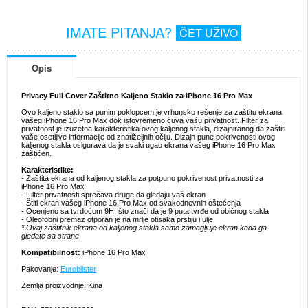
IMATE PITANJA?
ČET UŽIVO
Opis
Privacy Full Cover Zaštitno Kaljeno Staklo za iPhone 16 Pro Max
Ovo kaljeno staklo sa punim poklopcem je vrhunsko rešenje za zaštitu ekrana
vašeg iPhone 16 Pro Max dok istovremeno čuva vašu privatnost. Filter za
privatnost je izuzetna karakteristika ovog kaljenog stakla, dizajniranog da zaštiti
vaše osetljive informacije od znatiželjnih očiju. Dizajn pune pokrivenosti ovog
kaljenog stakla osigurava da je svaki ugao ekrana vašeg iPhone 16 Pro Max
zaštićen.
Karakteristike:
- Zaštita ekrana od kaljenog stakla za potpuno pokrivenost privatnosti za
iPhone 16 Pro Max
- Filter privatnosti sprečava druge da gledaju vaš ekran
- Štiti ekran vašeg iPhone 16 Pro Max od svakodnevnih oštećenja
- Ocenjeno sa tvrdoćom 9H, što znači da je 9 puta tvrđe od običnog stakla
- Oleofobni premaz otporan je na mrlje otisaka prstiju i ulje
* Ovaj zaštitnik ekrana od kaljenog stakla samo zamagljuje ekran kada ga
gledate sa strane
Kompatibilnost:
iPhone 16 Pro Max
Pakovanje:
Euroblister
Zemlja proizvodnje: Kina