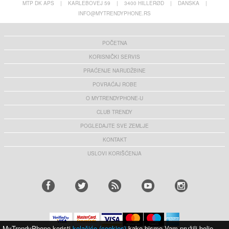
MTP DK APS
|
KARLEBOVEJ 59
|
3400 HILLERØD
|
DANSKA
|
INFO@MYTRENDYPHONE.RS
iPhone 16 Pro/16 Pro Max Hofi Cam Pro+
iPhone 16 Pro Max Tech-Protect Magmat
Zaštito Sočivo Kamere od Kaljenog Stakla -
Maska - MagSafe kompatibilna - Mat Crna
Providno/ Crno
7,20 EUR
12,00 EUR
POČETNA
KORISNIČKI SERVIS
PRAĆENJE NARUDŽBINE
POVRAĆAJ ROBE
O MYTRENDYPHONE-U
iPhone 16 Pro Max Amorus Zaštitno Kaljeno
iPhone 16 Pro Max Tech-Protect MagFlex
Staklo za Ekran - 9H
Case - MagSafe Compatible - Clear / Gold
CLUB TRENDY
6,30 EUR
8,50 EUR
POGLEDAJTE SVE ZEMLJE
KONTAKT
USLOVI KORIŠĆENJA
Mobile Phone Anti-dust Plug for Type-C Port
iPhone 15 Pro/15 Pro Max/16 Pro/16 Pro Max
Cell Phone Dirt Prevention Dust Cover Cap -
Beline PD 3.0 USB-C GaN Charger - 30W -
Black
White
7,40 EUR
12,80 EUR
MyTrendyPhone koristi
kolačiće (cookies)
kako bismo Vam pružili bolje