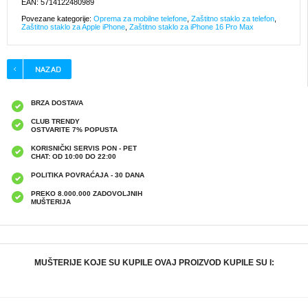
EAN: 5714122480989
Povezane kategorije:
Oprema za mobilne telefone
,
Zaštitno staklo za telefon
,
Zaštitno staklo za Apple iPhone
,
Zaštitno staklo za iPhone 16 Pro Max
BRZA DOSTAVA
CLUB TRENDY
OSTVARITE 7% POPUSTA
KORISNIČKI SERVIS PON - PET
CHAT: OD 10:00 DO 22:00
POLITIKA POVRAĆAJA - 30 DANA
PREKO 8.000.000 ZADOVOLJNIH
MUŠTERIJA
MUŠTERIJE KOJE SU KUPILE OVAJ PROIZVOD KUPILE SU I: