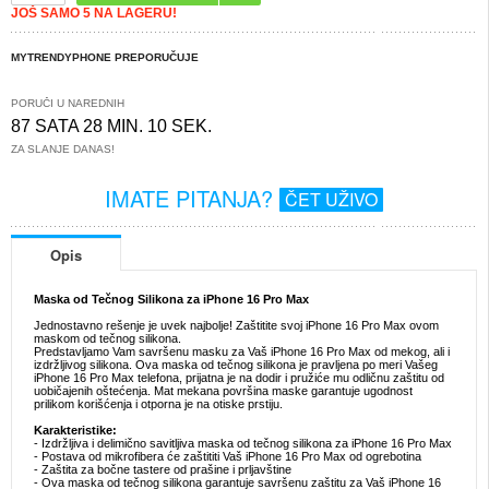
JOŠ SAMO 5 NA LAGERU!
MYTRENDYPHONE PREPORUČUJE
PORUČI U NAREDNIH
87 SATA 28 MIN. 10 SEK.
ZA SLANJE DANAS!
IMATE PITANJA?
ČET UŽIVO
Opis
Maska od Tečnog Silikona za iPhone 16 Pro Max
Jednostavno rešenje je uvek najbolje! Zaštitite svoj iPhone 16 Pro Max ovom
maskom od tečnog silikona.
Predstavljamo Vam savršenu masku za Vaš iPhone 16 Pro Max od mekog, ali i
izdržljivog silikona. Ova maska od tečnog silikona je pravljena po meri Vašeg
iPhone 16 Pro Max telefona, prijatna je na dodir i pružiće mu odličnu zaštitu od
uobičajenih oštećenja. Mat mekana površina maske garantuje ugodnost
prilikom korišćenja i otporna je na otiske prstiju.
Karakteristike:
- Izdržljiva i delimično savitljiva maska od tečnog silikona za iPhone 16 Pro Max
- Postava od mikrofibera će zaštititi Vaš iPhone 16 Pro Max od ogrebotina
- Zaštita za bočne tastere od prašine i prljavštine
- Ova maska od tečnog silikona garantuje savršenu zaštitu za Vaš iPhone 16