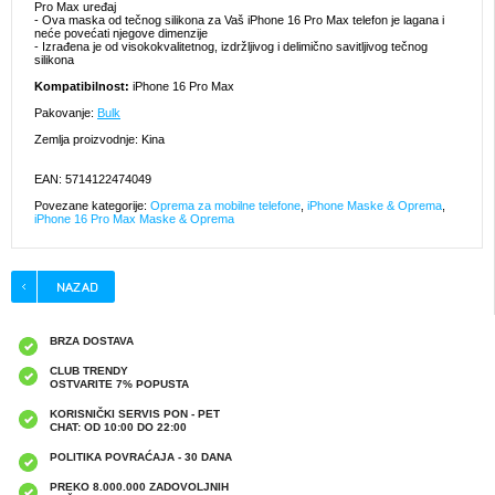
Pro Max uređaj
- Ova maska od tečnog silikona za Vaš iPhone 16 Pro Max telefon je lagana i
neće povećati njegove dimenzije
- Izrađena je od visokokvalitetnog, izdržljivog i delimično savitljivog tečnog
silikona
Kompatibilnost:
iPhone 16 Pro Max
Pakovanje:
Bulk
Zemlja proizvodnje: Kina
EAN: 5714122474049
Povezane kategorije:
Oprema za mobilne telefone
,
iPhone Maske & Oprema
,
iPhone 16 Pro Max Maske & Oprema
BRZA DOSTAVA
CLUB TRENDY
OSTVARITE 7% POPUSTA
KORISNIČKI SERVIS PON - PET
CHAT: OD 10:00 DO 22:00
POLITIKA POVRAĆAJA - 30 DANA
PREKO 8.000.000 ZADOVOLJNIH