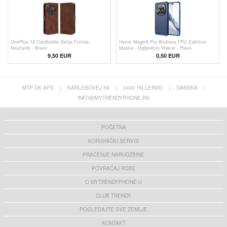
OnePlus 12 Cardholder Serija Futrola-
Honor Magic6 Pro Brušena TPU Zaštitna
Novčanik - Braon
Maska - Ugljenično Vlakno - Plava
9,50
EUR
0,50
EUR
MTP DK APS
|
KARLEBOVEJ 59
|
3400 HILLERØD
|
DANSKA
|
INFO@MYTRENDYPHONE.RS
POČETNA
KORISNIČKI SERVIS
PRAĆENJE NARUDŽBINE
POVRAĆAJ ROBE
O MYTRENDYPHONE-U
CLUB TRENDY
POGLEDAJTE SVE ZEMLJE
KONTAKT