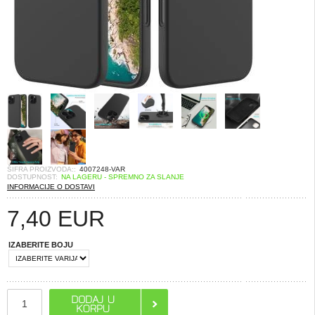
ŠIFRA PROIZVODA::
4007248-VAR
DOSTUPNOST:
NA LAGERU - SPREMNO ZA SLANJE
INFORMACIJE O DOSTAVI
7,40
EUR
IZABERITE BOJU