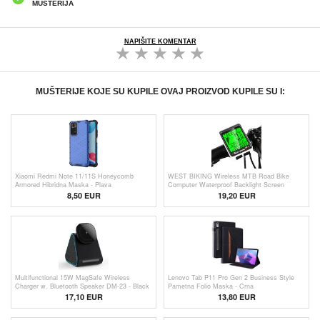
MUŠTERIJA
NAPIŠITE KOMENTAR
MUŠTERIJE KOJE SU KUPILE OVAJ PROIZVOD KUPILE SU I:
Xiaomi Redmi Note 11/11S Honeycomb
WEST BIKING Wireless MTB Road Bike
Armored Hibridna Maska - Plava
Computer Waterproof Backlight Screen
Cycling Speedometer
8,50 EUR
19,20 EUR
Multifunctional 15W MagSafe Wireless
Lenovo Tab P11 Pro Gen 2 Business Style
Charger w. Bluetooth Speaker DM-23 - Black
Pametna Folio Maska - Crna
17,10
EUR
13,80
EUR