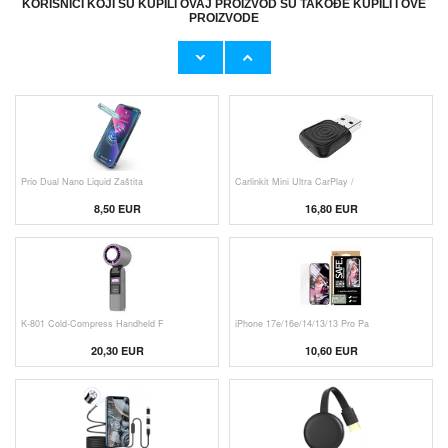
KORISNICI KOJI SU KUPILI OVAJ PROIZVOD SU TAKOĐE KUPILI I OVE
PROIZVODE
Originalni Apple MHJE3ZM/A USB
Originalni Apple Lightning Kab
19,20 EUR
9,50 EUR
Prio Dual Nano Liquid Zaštita
Carlinkit Mini Ultra CarPlay /
8,50 EUR
16,80 EUR
K-801 Cold-Compress Handheld F
iPhone 17e/16e/14/13/13 Pro Pa
20,30 EUR
10,60 EUR