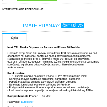
MYTRENDYPHONE PREPORUČUJE
IMATE PITANJA?
ČET UŽIVO
Opis
Imak TPU Maska Otporna na Padove za iPhone 16 Pro Max
Opremite svoj iPhone 16 Pro Max ovom Imak TPU maskom otpornom na pad i
obezbedite mu naprednu zaštitu od pada zahvaljujući ojačanim uglovima.
Napravljen od mekog TPU-a, štiti vaš iPhone 16 Pro Max od prljavštine,
udaraca i oštećenja, dodajući minimalnu težinu. Podignute ivice ekrana i kamere
sprečavaju ogrebotine od povlačenja, a precizni izrezi obezbeđuju
funkcionalnost.
Karakteristike:
- TPU kućište otporno na pad za iPhone 16 Pro Max kompanije Imak
- Osnovna dnevna zaštita od prljavštine, ogrebotina i oštećenja
- Poboljšana zaštita od pada zahvaljujući ojačanim uglovima
- Ne ometa funkcionalnost telefona iPhone 16 Pro Max
- Podignute ivice ekrana i kamere sprečavaju ogrebotine od povlačenja
- Imak maska otporna na pad je napravljena od mekog i fleksibilnog TPU-a
Kompatibilnost:
iPhone 16 Pro Max
Pakovanje:
Euroblister