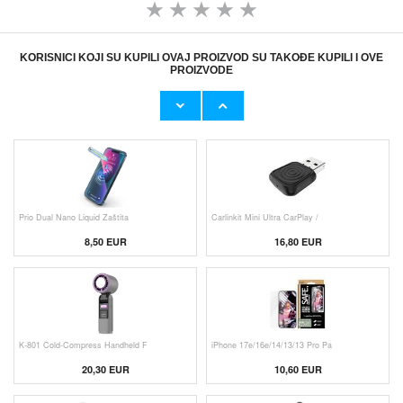
KORISNICI KOJI SU KUPILI OVAJ PROIZVOD SU TAKOĐE KUPILI I OVE
PROIZVODE
Originalni Apple MHJE3ZM/A USB
Originalni Apple Lightning Kab
19,20 EUR
9,50 EUR
Prio Dual Nano Liquid Zaštita
Carlinkit Mini Ultra CarPlay /
8,50 EUR
16,80 EUR
K-801 Cold-Compress Handheld F
iPhone 17e/16e/14/13/13 Pro Pa
20,30 EUR
10,60 EUR