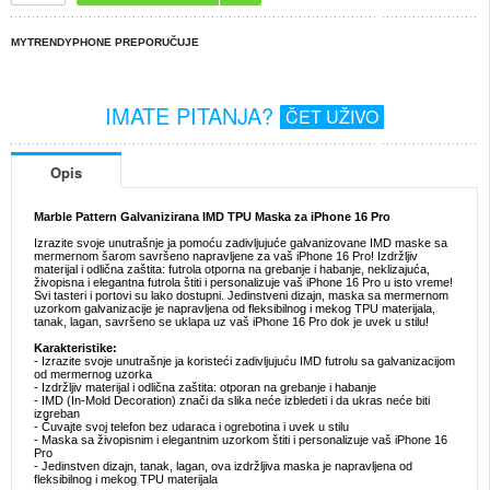
MYTRENDYPHONE PREPORUČUJE
IMATE PITANJA?
ČET UŽIVO
Opis
Marble Pattern Galvanizirana IMD TPU Maska za iPhone 16 Pro
Izrazite svoje unutrašnje ja pomoću zadivljujuće galvanizovane IMD maske sa
mermernom šarom savršeno napravljene za vaš iPhone 16 Pro! Izdržljiv
materijal i odlična zaštita: futrola otporna na grebanje i habanje, neklizajuća,
živopisna i elegantna futrola štiti i personalizuje vaš iPhone 16 Pro u isto vreme!
Svi tasteri i portovi su lako dostupni. Jedinstveni dizajn, maska sa mermernom
uzorkom galvanizacije je napravljena od fleksibilnog i mekog TPU materijala,
tanak, lagan, savršeno se uklapa uz vaš iPhone 16 Pro dok je uvek u stilu!
Karakteristike:
- Izrazite svoje unutrašnje ja koristeći zadivljujuću IMD futrolu sa galvanizacijom
od mermernog uzorka
- Izdržljiv materijal i odlična zaštita: otporan na grebanje i habanje
- IMD (In-Mold Decoration) znači da slika neće izbledeti i da ukras neće biti
izgreban
- Čuvajte svoj telefon bez udaraca i ogrebotina i uvek u stilu
- Maska sa živopisnim i elegantnim uzorkom štiti i personalizuje vaš iPhone 16
Pro
- Jedinstven dizajn, tanak, lagan, ova izdržljiva maska je napravljena od
fleksibilnog i mekog TPU materijala