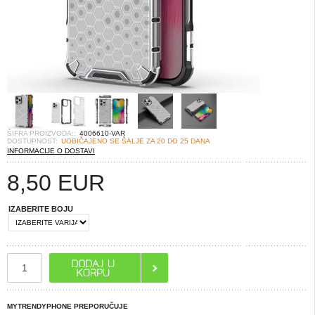
ŠIFRA PROIZVODA::
4006610-VAR
DOSTUPNOST:
UOBIČAJENO SE ŠALJE ZA 20 DO 25 DANA
INFORMACIJE O DOSTAVI
8,50
EUR
IZABERITE BOJU
MYTRENDYPHONE PREPORUČUJE