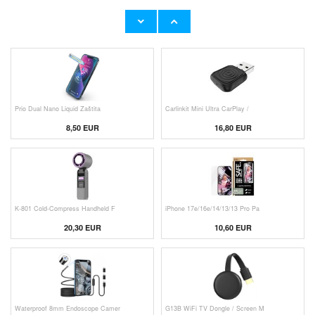
Originalni Apple MHJE3ZM/A USB
Originalni Apple Lightning Kab
19,20 EUR
9,50 EUR
Prio Dual Nano Liquid Zaštita
Carlinkit Mini Ultra CarPlay /
8,50 EUR
16,80 EUR
K-801 Cold-Compress Handheld F
iPhone 17e/16e/14/13/13 Pro Pa
20,30 EUR
10,60 EUR
Waterproof 8mm Endoscope Camer
G13B WiFi TV Dongle / Screen M