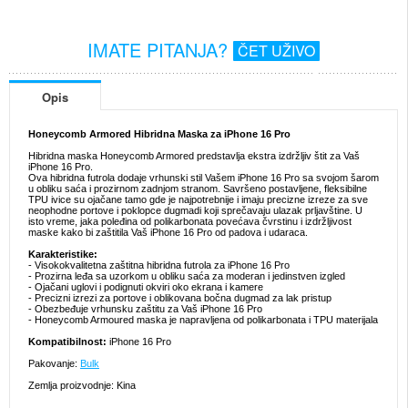
IMATE PITANJA?
ČET UŽIVO
Opis
Honeycomb Armored Hibridna Maska za iPhone 16 Pro
Hibridna maska Honeycomb Armored predstavlja ekstra izdržljiv štit za Vaš
iPhone 16 Pro.
Ova hibridna futrola dodaje vrhunski stil Vašem iPhone 16 Pro sa svojom šarom
u obliku saća i prozirnom zadnjom stranom. Savršeno postavljene, fleksibilne
TPU ivice su ojačane tamo gde je najpotrebnije i imaju precizne izreze za sve
neophodne portove i poklopce dugmadi koji sprečavaju ulazak prljavštine. U
isto vreme, jaka poleđina od polikarbonata povećava čvrstinu i izdržljivost
maske kako bi zaštitila Vaš iPhone 16 Pro od padova i udaraca.
Karakteristike:
- Visokokvalitetna zaštitna hibridna futrola za iPhone 16 Pro
- Prozirna leđa sa uzorkom u obliku saća za moderan i jedinstven izgled
- Ojačani uglovi i podignuti okviri oko ekrana i kamere
- Precizni izrezi za portove i oblikovana bočna dugmad za lak pristup
- Obezbeđuje vrhunsku zaštitu za Vaš iPhone 16 Pro
- Honeycomb Armoured maska je napravljena od polikarbonata i TPU materijala
Kompatibilnost:
iPhone 16 Pro
Pakovanje:
Bulk
Zemlja proizvodnje: Kina