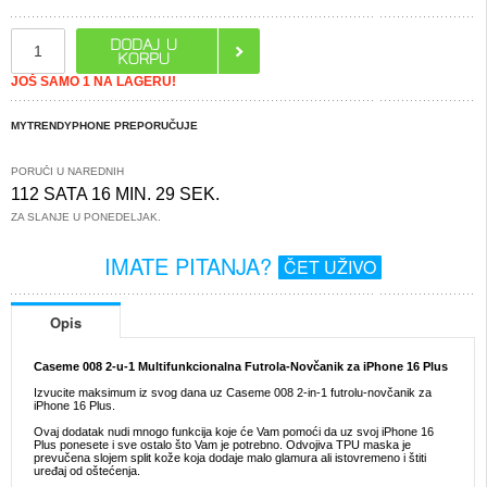
JOŠ SAMO 1 NA LAGERU!
MYTRENDYPHONE PREPORUČUJE
PORUČI U NAREDNIH
112 SATA 16 MIN. 29 SEK.
ZA SLANJE U PONEDELJAK.
IMATE PITANJA?
ČET UŽIVO
Opis
Caseme 008 2-u-1 Multifunkcionalna Futrola-Novčanik za iPhone 16 Plus
Izvucite maksimum iz svog dana uz Caseme 008 2-in-1 futrolu-novčanik za
iPhone 16 Plus.
Ovaj dodatak nudi mnogo funkcija koje će Vam pomoći da uz svoj iPhone 16
Plus ponesete i sve ostalo što Vam je potrebno. Odvojiva TPU maska je
prevučena slojem split kože koja dodaje malo glamura ali istovremeno i štiti
uređaj od oštećenja.