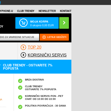
U
YPHONE-U
CLUB TRENDY
NEWSLETTER
KONTAKT
MOJA KORPA
0
ukupno
0,00
EUR
DY
DIO ZA VANREDNE SITUACIJE
LETNJI GEDŽETI
TOP 20
KORISNIČKI SERVIS
CLUB TRENDY - OSTVARITE 7%
POPUSTA
BRZA DOSTAVA
CLUB TRENDY
OSTVARITE 7% POPUSTA
KORISNIČKI SERVIS PON - PET
CHAT: OD 10:00 DO 22:00
NA
POLITIKA POVRAĆAJA - 30 DANA