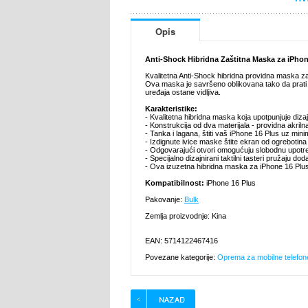
Opis
Anti-Shock Hibridna Zaštitna Maska za iPhon
Kvalitetna Anti-Shock hibridna providna maska za
Ova maska je savršeno oblikovana tako da prati l
uređaja ostane vidljiva.
Karakteristike:
- Kvalitetna hibridna maska koja upotpunjuje diz
- Konstrukcija od dva materijala - providna akril
- Tanka i lagana, štiti vaš iPhone 16 Plus uz mini
- Izdignute ivice maske štite ekran od ogrebotin
- Odgovarajući otvori omogućuju slobodnu upotre
- Specijalno dizajnirani taktilni tasteri pružaju do
- Ova izuzetna hibridna maska za iPhone 16 Plus 
Kompatibilnost:
iPhone 16 Plus
Pakovanje:
Bulk
Zemlja proizvodnje: Kina
EAN: 5714122467416
Povezane kategorije:
Oprema za mobilne telefon