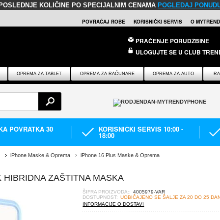
POSLEDNJE KOLIČINE PO SPECIJALNIM CENAMA
POGLEDAJ PONUD
POVRAĆAJ ROBE
KORISNIČKI SERVIS
O MYTREND
PRAĆENJE PORUDŽBINE
ULOGUJTE SE U CLUB TREN
OPREMA ZA TABLET
OPREMA ZA RAČUNARE
OPREMA ZA AUTO
RA
IKA POVRATKA 30
KORISNIČKI SERVIS 10:00 -
18:00
iPhone Maske & Oprema
iPhone 16 Plus Maske & Oprema
K HIBRIDNA ZAŠTITNA MASKA
ŠIFRA PROIZVODA::
4005979-VAR
DOSTUPNOST:
UOBIČAJENO SE ŠALJE ZA 20 DO 25 DA
INFORMACIJE O DOSTAVI