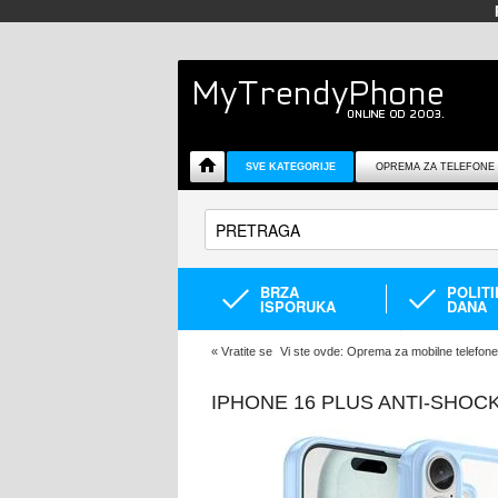
SVE KATEGORIJE
OPREMA ZA TELEFONE
BRZA
POLIT
ISPORUKA
DANA
«
Vratite se
Vi ste ovde:
Oprema za mobilne telefone
IPHONE 16 PLUS ANTI-SHOC