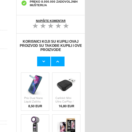
PREKO 8.000.000 ZADOVOLJNIH
MUŠTERIJA
NAPIŠITE KOMENTAR
KORISNICI KOJI SU KUPILI OVAJ
PROIZVOD SU TAKOĐE KUPILI I OVE
PROIZVODE
Originalni Apple
Originalni Apple
MHJE3ZM/A
Lightning Kab
USB
19,20 EUR
9,50 EUR
Prio Dual Nano
Carlinkit Mini
Liquid Zaštita
Ultra CarPlay /
8,50 EUR
16,80 EUR