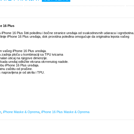
e 16 Plus
 iPhone 16 Plus štiti poleđinu i bočne stranice uređaja od svakodnevnih udaraca i ogrebotina
inije iPhone 16 Plus uređaja, dok providna poleđina omogućuje da originalna lepota vašeg
ajn vašeg iPhone 16 Plus uređaja.
na zadnja ploča u kombinaciji sa TPU ivicama
malan uticaj na njegove dimenzije.
a kada uređaj odložite ekrana okrrenutog nadole.
bu iPhone 16 Plus uređaja.
datnu zaštitu od prašine.
napravljena je od akrila i TPU.
e
,
iPhone Maske & Oprema
,
iPhone 16 Plus Maske & Oprema