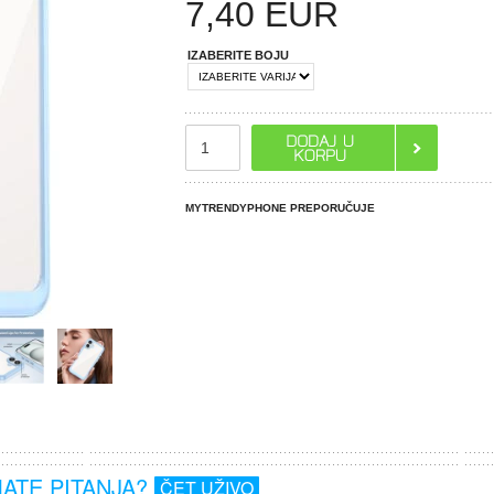
7,40
EUR
IZABERITE BOJU
MYTRENDYPHONE PREPORUČUJE
MATE PITANJA?
ČET UŽIVO