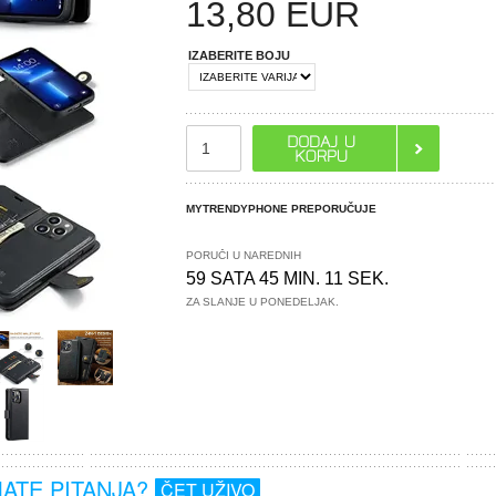
13,80
EUR
IZABERITE BOJU
MYTRENDYPHONE PREPORUČUJE
PORUČI U NAREDNIH
59 SATA 45 MIN. 11 SEK.
ZA SLANJE U PONEDELJAK.
MATE PITANJA?
ČET UŽIVO