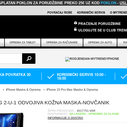
SPLATAN POKLON
ZA PORUDŽBINE PREKO 25€ UZ KOD
POKLON
-
USL
POVRAĆAJ ROBE
KORISNIČKI SERVIS
O MYTREND
PRAĆENJE PORUDŽBINE
ULOGUJTE SE U CLUB TREN
OPREMA ZA TABLET
OPREMA ZA RAČUNARE
OPREMA ZA AUTO
RA
IKA POVRATKA 30
KORISNIČKI SERVIS 10:00 -
18:00
iPhone Maske & Oprema
iPhone 15 Pro Max Maske & Oprema
G 2-U-1 ODVOJIVA KOŽNA MASKA-NOVČANIK
ŠIFRA PROIZVODA::
4017751-VAR
DOSTUPNOST:
NA LAGERU - SPREMNO ZA SLANJE
INFORMACIJE O DOSTAVI