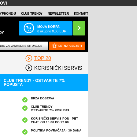
OVI
YPHONE-U
CLUB TRENDY
NEWSLETTER
KONTAKT
MOJA KORPA
0
ukupno
0,00
EUR
DY
DIO ZA VANREDNE SITUACIJE
LETNJI GEDŽETI
TOP 20
KORISNIČKI SERVIS
CLUB TRENDY - OSTVARITE 7%
POPUSTA
BRZA DOSTAVA
CLUB TRENDY
OSTVARITE 7% POPUSTA
KORISNIČKI SERVIS PON - PET
CHAT: OD 10:00 DO 22:00
POLITIKA POVRAĆAJA - 30 DANA