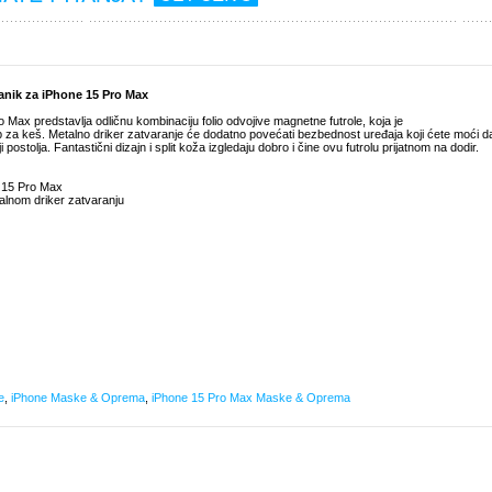
nik za iPhone 15 Pro Max
Max predstavlja odličnu kombinaciju folio odvojive magnetne futrole, koja je
ep za keš. Metalno driker zatvaranje će dodatno povećati bezbednost uređaja koji ćete moći d
i postolja. Fantastični dizajn i split koža izgledaju dobro i čine ovu futrolu prijatnom na dodir.
e 15 Pro Max
alnom driker zatvaranju
e
,
iPhone Maske & Oprema
,
iPhone 15 Pro Max Maske & Oprema