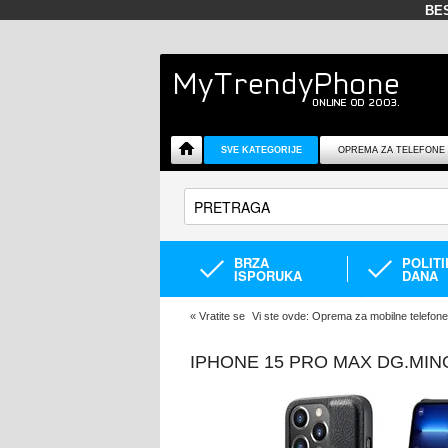
BE
SVE KATEGORIJE
OPREMA ZA TELEFONE
BRZA
POLIT
ISPORUKA
DANA
«
Vratite se
Vi ste ovde:
Oprema za mobilne telefone
IPHONE 15 PRO MAX DG.MIN