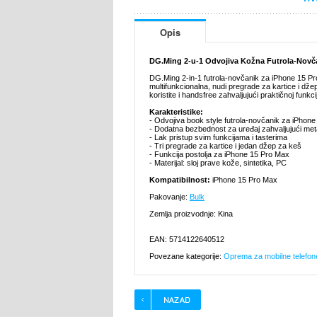
Opis
DG.Ming 2-u-1 Odvojiva Kožna Futrola-Novča
DG.Ming 2-in-1 futrola-novčanik za iPhone 15 Pro 
multifunkcionalna, nudi pregrade za kartice i dž
koristite i handsfree zahvaljujući praktičnoj funkcij
Karakteristike:
- Odvojiva book style futrola-novčanik za iPhon
- Dodatna bezbednost za uređaj zahvaljujući met
- Lak pristup svim funkcijama i tasterima
- Tri pregrade za kartice i jedan džep za keš
- Funkcija postolja za iPhone 15 Pro Max
- Materijal: sloj prave kože, sintetika, PC
Kompatibilnost:
iPhone 15 Pro Max
Pakovanje:
Bulk
Zemlja proizvodnje: Kina
EAN: 5714122640512
Povezane kategorije:
Oprema za mobilne telefon