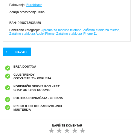
Pakovanje:
Euroblister
Zemlja proizvodnje: Kina
EAN: 9490713933459
Povezane kategorije:
Oprema za mobilne telefone
,
Zaštitno staklo za telefon
,
Zaštitno staklo za Apple iPhone
,
Zaštitno staklo za iPhone 11
BRZA DOSTAVA
CLUB TRENDY
OSTVARITE 7% POPUSTA
KORISNIČKI SERVIS PON - PET
CHAT: OD 10:00 DO 22:00
POLITIKA POVRAĆAJA - 30 DANA
PREKO 8.000.000 ZADOVOLJNIH
MUŠTERIJA
NAPIŠITE KOMENTAR