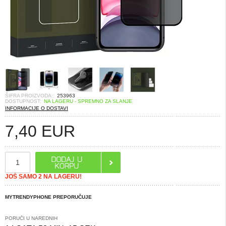
ŠIFRA PROIZVODA::
253963
DOSTUPNOST:
NA LAGERU - SPREMNO ZA SLANJE
INFORMACIJE O DOSTAVI
7,40
EUR
JOŠ SAMO 2 NA LAGERU!
MYTRENDYPHONE PREPORUČUJE
PORUČI U NAREDNIH