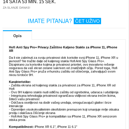
14 SATA 53 MIN. 14 SEK.
ZA SLANJE DANAS!
IMATE PITANJA?
ČET UŽIVO
Opis
Hofi Anti Spy Pro+ Privacy Zaštitno Kaljeno Staklo za iPhone 11, iPhone
XR
Da li ste zabrinuti za svoju privatnost dok koristite svoj iPhone 11, iPhone XR u
javnosti? Ne tražite dalje od kaljenog stakla Hofi Anti Spy Glass Pro+.
Dizajnirano za korisnike kojima je privatnost prioritet, ovo inovativno rešenje
osigurava da vaš ekran ostane sakriven od znatiželjnih očiju. Pored toga, Hofi
Anti Spy Glass Pro+ pruža vrhunsku zaštitu od oštećenja, zahvaljujući svom
nivou tvrdoće 9H.
Karakteristike:
- Zaštita ekrana od kaljenog stakla za privatnost za iPhone 11, iPhone XR od
Hofi
- Ovo 9H kaljeno staklo nudi odličnu zaštitu od ogrebotina, udaraca i udubljenja
- Integrisana tehnologija privatnosti ograničava vidljivost ekrana trećim licima,
štiteći vašu privatnost
- Održava osetljivost na dodir vašeg uređaja, omogućavajući glatke i brze
interakcije
- Opremljen visokokvalitetnim oleofobnim premazom koji smanjuje mrlje otisaka
prstiju i olakšava čišćenje ekrana
- Hofi Anti Spy Glass Pro+ je kompatibilan sa iPhone 11, iPhone XR senzorom
otiska prsta
Kompatibilnost:
iPhone XR 6.1", iPhone 11 6.1"