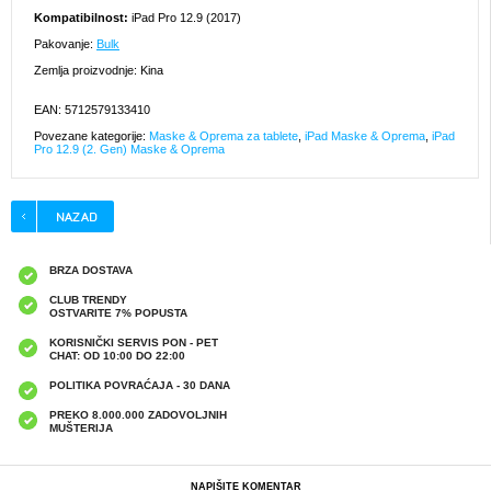
Kompatibilnost:
iPad Pro 12.9 (2017)
Pakovanje:
Bulk
Zemlja proizvodnje: Kina
EAN: 5712579133410
Povezane kategorije:
Maske & Oprema za tablete
,
iPad Maske & Oprema
,
iPad
Pro 12.9 (2. Gen) Maske & Oprema
BRZA DOSTAVA
CLUB TRENDY
OSTVARITE 7% POPUSTA
KORISNIČKI SERVIS PON - PET
CHAT: OD 10:00 DO 22:00
POLITIKA POVRAĆAJA - 30 DANA
PREKO 8.000.000 ZADOVOLJNIH
MUŠTERIJA
NAPIŠITE KOMENTAR