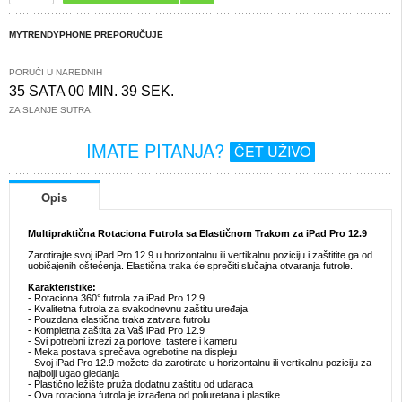
MYTRENDYPHONE PREPORUČUJE
PORUČI U NAREDNIH
35 SATA 00 MIN. 39 SEK.
ZA SLANJE SUTRA.
IMATE PITANJA?
ČET UŽIVO
Opis
Multipraktična Rotaciona Futrola sa Elastičnom Trakom za iPad Pro 12.9
Zarotirajte svoj iPad Pro 12.9 u horizontalnu ili vertikalnu poziciju i zaštitite ga od
uobičajenih oštećenja. Elastična traka će sprečiti slučajna otvaranja futrole.
Karakteristike:
- Rotaciona 360° futrola za iPad Pro 12.9
- Kvalitetna futrola za svakodnevnu zaštitu uređaja
- Pouzdana elastična traka zatvara futrolu
- Kompletna zaštita za Vaš iPad Pro 12.9
- Svi potrebni izrezi za portove, tastere i kameru
- Meka postava sprečava ogrebotine na displeju
- Svoj iPad Pro 12.9 možete da zarotirate u horizontalnu ili vertikalnu poziciju za
najbolji ugao gledanja
- Plastično ležište pruža dodatnu zaštitu od udaraca
- Ova rotaciona futrola je izrađena od poliuretana i plastike