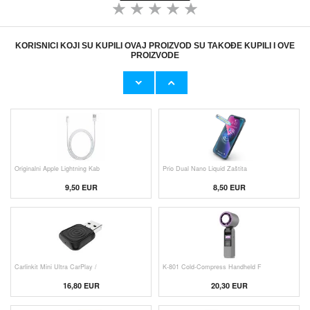
KORISNICI KOJI SU KUPILI OVAJ PROIZVOD SU TAKOĐE KUPILI I OVE
PROIZVODE
Originalni Apple MHJE3ZM/A USB
HHW 660W GaN 10-Port USB-C Cha
19,20 EUR
43,90 EUR
Originalni Apple Lightning Kab
Prio Dual Nano Liquid Zaštita
9,50 EUR
8,50 EUR
Carlinkit Mini Ultra CarPlay /
K-801 Cold-Compress Handheld F
16,80 EUR
20,30 EUR