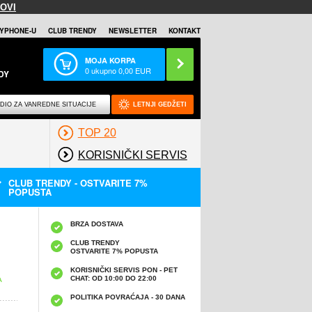
OVI
YPHONE-U
CLUB TRENDY
NEWSLETTER
KONTAKT
MOJA KORPA
0
ukupno
0,00
EUR
DY
DIO ZA VANREDNE SITUACIJE
LETNJI GEDŽETI
TOP 20
KORISNIČKI SERVIS
CLUB TRENDY - OSTVARITE 7%
POPUSTA
BRZA DOSTAVA
CLUB TRENDY
OSTVARITE 7% POPUSTA
KORISNIČKI SERVIS PON - PET
CHAT: OD 10:00 DO 22:00
A
POLITIKA POVRAĆAJA - 30 DANA