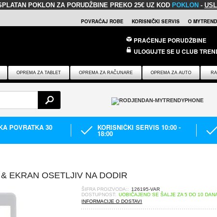
SPLATAN POKLON
ZA PORUDŽBINE PREKO 25€ UZ KOD
POKLON
-
USL
POVRAĆAJ ROBE
KORISNIČKI SERVIS
O MYTREND
PRAĆENJE PORUDŽBINE
ULOGUJTE SE U CLUB TREN
OPREMA ZA TABLET
OPREMA ZA RAČUNARE
OPREMA ZA AUTO
RA
IKA POVRATKA 30
KORISNIČKI SERVIS 10:00 -
18:00
J & EKRAN OSETLJIV NA DODIR
ŠIFRA PROIZVODA::
126195-VAR
DOSTUPNOST:
UOBIČAJENO SE ŠALJE ZA 5 DO 10 DAN
INFORMACIJE O DOSTAVI