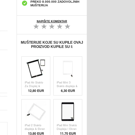
PREKO 8.000.000 ZADOVOLJNIH
MUŠTERIJA
NAPIŠITE KOMENTAR
MUŠTERIJE KOJE SU KUPILE OVAJ
PROIZVOD KUPILE SU I:
iPad Air Staklo
iPad Mini 3
Za Displej &
Staklo displeja &
Ekran Osetljiv Na
Ekran osetljiv na
12,80 EUR
6,30 EUR
Dodir - Crna
dodir - Beli
iPad 2 Staklo
iPad Mini Staklo
displeja & Ekran
Displeja I Ekran
osetljiv na dodir -
Osetljiv Na Dodir
13,80 EUR
11,70 EUR