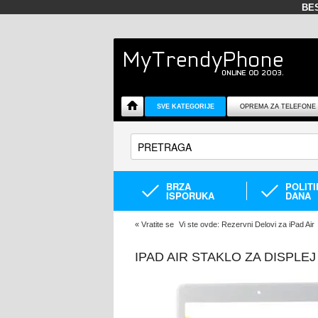
BE
SVE KATEGORIJE
OPREMA ZA TELEFONE
BRZA
POLIT
ISPORUKA
DANA
«
Vratite se
Vi ste ovde:
Rezervni Delovi za iPad Air
IPAD AIR STAKLO ZA DISPLE