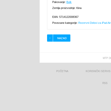
Pakovanje:
Bulk
Zemlja proizvodnje: Kina
EAN: 5714122008367
Povezane kategorije:
Rezervni Delovi za iPad Air
MTP D
POČETNA
KORISNIČKI SERVIS
RSS