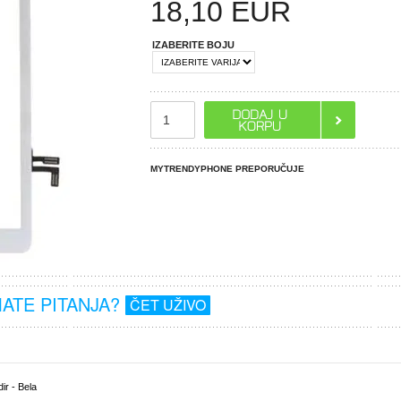
18,10
EUR
IZABERITE BOJU
MYTRENDYPHONE PREPORUČUJE
MATE PITANJA?
ČET UŽIVO
ir - Bela