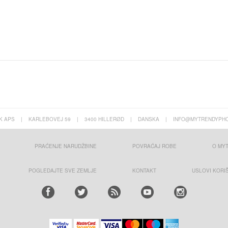
K APS
|
KARLEBOVEJ 59
|
3400 HILLERØD
|
DANSKA
|
INFO@MYTRENDYPHO
PRAĆENJE NARUDŽBINE
POVRAĆAJ ROBE
O MY
POGLEDAJTE SVE ZEMLJE
KONTAKT
USLOVI KORI