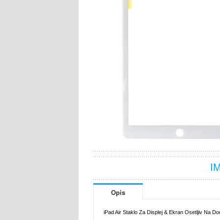
I
Opis
iPad Air Staklo Za Displej & Ekran Osetljiv Na Dod