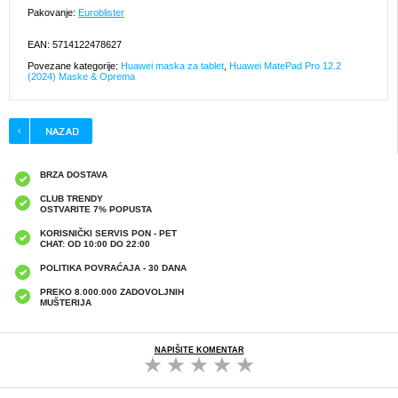
Pakovanje:
Euroblister
EAN: 5714122478627
Povezane kategorije:
Huawei maska za tablet
,
Huawei MatePad Pro 12.2
(2024) Maske & Oprema
BRZA DOSTAVA
CLUB TRENDY
OSTVARITE 7% POPUSTA
KORISNIČKI SERVIS PON - PET
CHAT: OD 10:00 DO 22:00
POLITIKA POVRAĆAJA - 30 DANA
PREKO 8.000.000 ZADOVOLJNIH
MUŠTERIJA
NAPIŠITE KOMENTAR