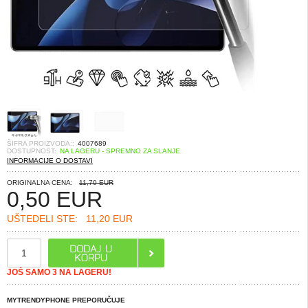
ŠIFRA PROIZVODA::
4007689
DOSTUPNOST:
NA LAGERU - SPREMNO ZA SLANJE
INFORMACIJE O DOSTAVI
ORIGINALNA CENA:
11,70 EUR
0,50
EUR
UŠTEDELI STE:
11,20 EUR
JOŠ SAMO 3 NA LAGERU!
MYTRENDYPHONE PREPORUČUJE