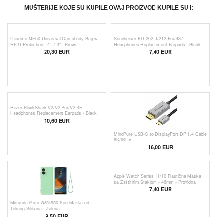
MUŠTERIJE KOJE SU KUPILE OVAJ PROIZVOD KUPILE SU I:
Caseme ME50 Universal Crossbody Bag w.
RFID Protection - 4"-7.3" - Brown
20,30 EUR
Sennheiser HD 202 II/212 Pro/437
Headphones Replacement Earpads - Black
7,40 EUR
Razer BlackShark V2/V2 Pro/V2 SE
Headphones Replacement Earpads - Black
10,60 EUR
MindPure USB-C to DisplayPort DP 1.4 Cable
8K/60Hz
16,00 EUR
Apple Watch Series 11/10 Plastična Maska
sa Zaštitnim Staklom - 46mm - Providna
7,40 EUR
Motorola Moto G85/S50 Neo Maska od
Tečnog Silikona - Zelena
9,50 EUR