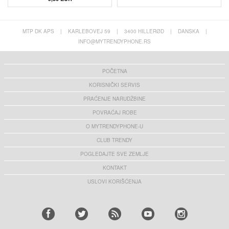
MTP DK APS
|
KARLEBOVEJ 59
|
3400 HILLERØD
|
DANSKA
|
INFO@MYTRENDYPHONE.RS
POČETNA
KORISNIČKI SERVIS
PRAĆENJE NARUDŽBINE
POVRAĆAJ ROBE
O MYTRENDYPHONE-U
CLUB TRENDY
POGLEDAJTE SVE ZEMLJE
KONTAKT
USLOVI KORIŠĆENJA