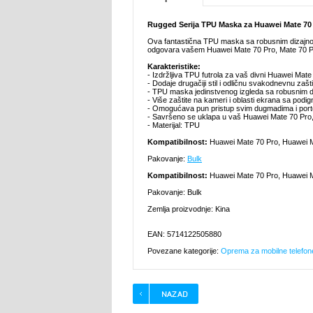
Rugged Serija TPU Maska za Huawei Mate 70 
Ova fantastična TPU maska sa robusnim dizajnom 
odgovara vašem Huawei Mate 70 Pro, Mate 70 Pro
Karakteristike:
- Izdržljiva TPU futrola za vaš divni Huawei Mat
- Dodaje drugačiji stil i odličnu svakodnevnu zašti
- TPU maska jedinstvenog izgleda sa robusnim di
- Više zaštite na kameri i oblasti ekrana sa pod
- Omogućava pun pristup svim dugmadima i por
- Savršeno se uklapa u vaš Huawei Mate 70 Pro,
- Materijal: TPU
Kompatibilnost:
Huawei Mate 70 Pro, Huawei 
Pakovanje:
Bulk
Kompatibilnost:
Huawei Mate 70 Pro, Huawei 
Pakovanje: Bulk
Zemlja proizvodnje: Kina
EAN: 5714122505880
Povezane kategorije:
Oprema za mobilne telefon