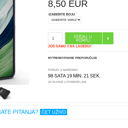
8,50
EUR
IZABERITE BOJU
JOŠ SAMO 3 NA LAGERU!
MYTRENDYPHONE PREPORUČUJE
PORUČI U NAREDNIH
98 SATA 19 MIN. 21 SEK.
ZA SLANJE U PONEDELJAK.
MATE PITANJA?
ČET UŽIVO