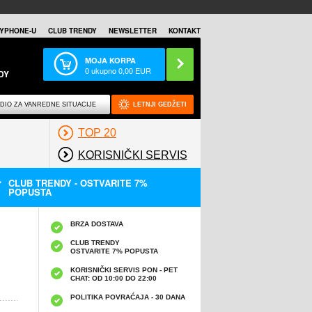
YPHONE-U
CLUB TRENDY
NEWSLETTER
KONTAKT
MOJA KORPA
0
ukupno
0,00
EUR
DY
DIO ZA VANREDNE SITUACIJE
LETNJI GEDŽETI
TOP 20
KORISNIČKI SERVIS
CLUB TRENDY - OSTVARITE 7%
POPUSTA
BRZA DOSTAVA
CLUB TRENDY
OSTVARITE 7% POPUSTA
KORISNIČKI SERVIS PON - PET
CHAT: OD 10:00 DO 22:00
POLITIKA POVRAĆAJA - 30 DANA