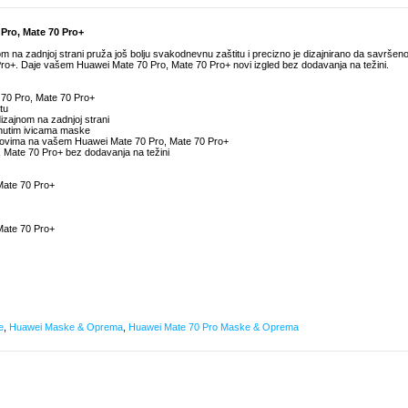
Pro, Mate 70 Pro+
na zadnjoj strani pruža još bolju svakodnevnu zaštitu i precizno je dizajnirano da savršen
+. Daje vašem Huawei Mate 70 Pro, Mate 70 Pro+ novi izgled bez dodavanja na težini.
e 70 Pro, Mate 70 Pro+
tu
zajnom na zadnjoj strani
ignutim ivicama maske
tovima na vašem Huawei Mate 70 Pro, Mate 70 Pro+
 Mate 70 Pro+ bez dodavanja na težini
Mate 70 Pro+
Mate 70 Pro+
e
,
Huawei Maske & Oprema
,
Huawei Mate 70 Pro Maske & Oprema