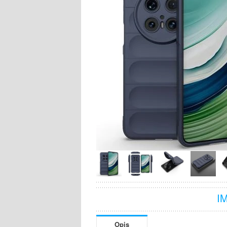
I
Opis