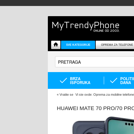
SVE KATEGORIJE
OPREMA ZA TELEFONE
BRZA
POLIT
ISPORUKA
DANA
«
Vratite se
Vi ste ovde:
Oprema za mobilne telefone
HUAWEI MATE 70 PRO/70 P