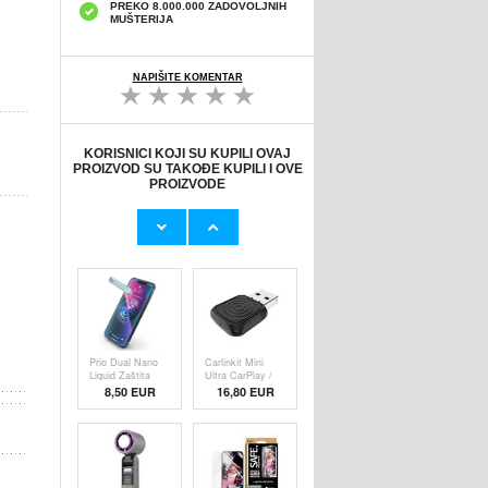
PREKO 8.000.000 ZADOVOLJNIH
MUŠTERIJA
NAPIŠITE KOMENTAR
KORISNICI KOJI SU KUPILI OVAJ
PROIZVOD SU TAKOĐE KUPILI I OVE
PROIZVODE
Originalni Apple
Originalni Apple
MHJE3ZM/A
Lightning Kab
USB
19,20 EUR
9,50 EUR
Prio Dual Nano
Carlinkit Mini
Liquid Zaštita
Ultra CarPlay /
8,50 EUR
16,80 EUR