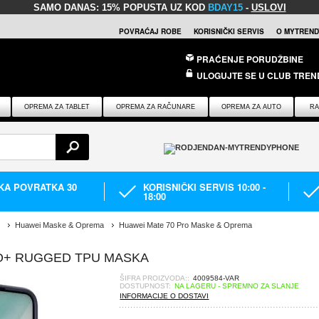
SAMO DANAS:
15% POPUSTA UZ KOD
BDAY15
-
USLOVI
POVRAĆAJ ROBE
KORISNIČKI SERVIS
O MYTREND
PRAĆENJE PORUDŽBINE
ULOGUJTE SE U CLUB TREN
OPREMA ZA TABLET
OPREMA ZA RAČUNARE
OPREMA ZA AUTO
RA
IKA POVRATKA 30
KORISNIČKI SERVIS 10:00 -
18:00
Huawei Maske & Oprema
Huawei Mate 70 Pro Maske & Oprema
RO+ RUGGED TPU MASKA
ŠIFRA PROIZVODA::
4009584-VAR
DOSTUPNOST:
NA LAGERU - SPREMNO ZA SLANJE
INFORMACIJE O DOSTAVI