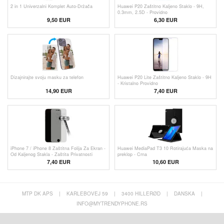
2 in 1 Univerzalni Komplet Auto-Držača
Huawei P20 Zaštitno Kaljeno Staklo - 9H,
0.3mm, 2.5D - Providno
9,50 EUR
6,30
EUR
Dizajnirajte svoju masku za telefon
Huawei P20 Lite Zaštitno Kaljeno Staklo - 9H
- Kristalno Providno
14,90 EUR
7,40 EUR
iPhone 7 / iPhone 8 Zaštitna Folija Za Ekran -
Huawei MediaPad T3 10 Rotirajuća Maska na
Od Kaljenog Stakla - Zaštita Privatnosti
preklop - Crna
7,40 EUR
10,60 EUR
MTP DK APS
|
KARLEBOVEJ 59
|
3400 HILLERØD
|
DANSKA
|
INFO@MYTRENDYPHONE.RS