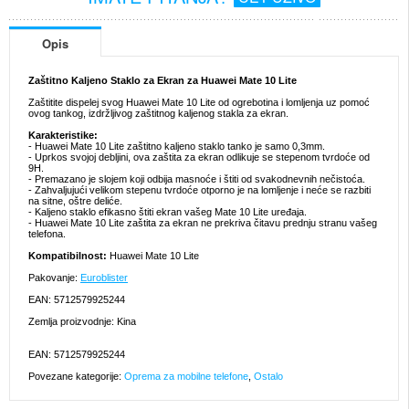
Opis
Zaštitno Kaljeno Staklo za Ekran za Huawei Mate 10 Lite
Zaštitite dispelej svog Huawei Mate 10 Lite od ogrebotina i lomljenja uz pomoć
ovog tankog, izdržljivog zaštitnog kaljenog stakla za ekran.
Karakteristike:
- Huawei Mate 10 Lite zaštitno kaljeno staklo tanko je samo 0,3mm.
- Uprkos svojoj debljini, ova zaštita za ekran odlikuje se stepenom tvrdoće od
9H.
- Premazano je slojem koji odbija masnoće i štiti od svakodnevnih nečistoća.
- Zahvaljujući velikom stepenu tvrdoće otporno je na lomljenje i neće se razbiti
na sitne, oštre deliće.
- Kaljeno staklo efikasno štiti ekran vašeg Mate 10 Lite uređaja.
- Huawei Mate 10 Lite zaštita za ekran ne prekriva čitavu prednju stranu vašeg
telefona.
Kompatibilnost:
Huawei Mate 10 Lite
Pakovanje:
Euroblister
EAN: 5712579925244
Zemlja proizvodnje: Kina
EAN: 5712579925244
Povezane kategorije:
Oprema za mobilne telefone
,
Ostalo