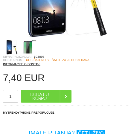
ŠIFRA PROIZVODA::
193898
DOSTUPNOST:
UOBIČAJENO SE ŠALJE ZA 20 DO 25 DANA
INFORMACIJE O DOSTAVI
7,40
EUR
MYTRENDYPHONE PREPORUČUJE
IMATE PITANJA?
ČET UŽIVO