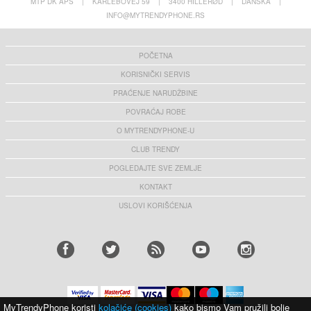
MTP DK APS
|
KARLEBOVEJ 59
|
3400 HILLERØD
|
DANSKA
|
INFO@MYTRENDYPHONE.RS
POČETNA
KORISNIČKI SERVIS
PRAĆENJE NARUDŽBINE
POVRAĆAJ ROBE
O MYTRENDYPHONE-U
CLUB TRENDY
POGLEDAJTE SVE ZEMLJE
KONTAKT
USLOVI KORIŠĆENJA
MyTrendyPhone koristi
kolačiće (cookies)
kako bismo Vam pružili bolje