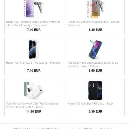
Honor 400 Tempered Glass Screen Protector
Honor 400 Zaštitno Kaljeno Staklo - Zaštita
- 9H - Case Friendly - Transparent
Privatnosti
7,40 EUR
6,30 EUR
Honor 400 Imak UX-5 TPU Maska - Providna
Prio Dual Nano Liquid Zaštita za Ekran za
Smartfon, Tablet - 2 Kom.
7,40 EUR
8,50 EUR
Tech-Protect Network 30W Wall Charger W.
Honor 400 Anti-Slip TPU Case - Black
2x USB-C & 1x USB-A - White
14,90 EUR
6,30 EUR