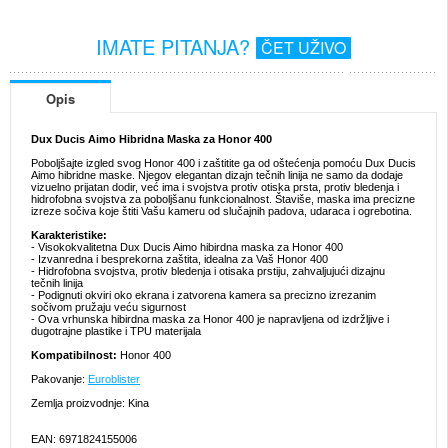
IMATE PITANJA?
ČET UŽIVO
Opis
Dux Ducis Aimo Hibridna Maska za Honor 400
Poboljšajte izgled svog Honor 400 i zaštitite ga od oštećenja pomoću Dux Ducis
Aimo hibridne maske. Njegov elegantan dizajn tečnih linija ne samo da dodaje
vizuelno prijatan dodir, već ima i svojstva protiv otiska prsta, protiv bledenja i
hidrofobna svojstva za poboljšanu funkcionalnost. Štaviše, maska ima precizne
izreze sočiva koje štiti Vašu kameru od slučajnih padova, udaraca i ogrebotina.
Karakteristike:
- Visokokvalitetna Dux Ducis Aimo hibirdna maska za Honor 400
- Izvanredna i besprekorna zaštita, idealna za Vaš Honor 400
- Hidrofobna svojstva, protiv bledenja i otisaka prstiju, zahvaljujući dizajnu
tečnih linija
- Podignuti okviri oko ekrana i zatvorena kamera sa precizno izrezanim
sočivom pružaju veću sigurnost
- Ova vrhunska hibirdna maska za Honor 400 je napravljena od izdržljive i
dugotrajne plastike i TPU materijala
Kompatibilnost:
Honor 400
Pakovanje:
Euroblister
Zemlja proizvodnje: Kina
EAN: 6971824155006