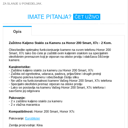
ZA SLANJE U PONEDELJAK.
IMATE PITANJA?
ČET UŽIVO
Opis
Zaštitno Kaljeno Staklo za Kameru za Honor 200 Smart, X7c - 2 Kom.
Obezbedite optimalno funkcionisanje kamere na svom telefonu Honor 200
Smart, X7c tako što ćete je zaštititi ovim kaljenim staklom sa specijalnim
oleofobnim premazom koji je otporan na otiske prstiju i olakšava čišćenje
kamere.
Karakteristike:
- Zaštitno kaljeno staklo za kameru za Honor 200 Smart, X7c
- Zaštita od ogrebotina, udaraca, padova, prljavštine i drugih pretnji
- Potpuno pokriva kameru i obezbeđuje čistiju sliku
- Ne utiče na funkcionalnost kamere Vašeg Honor 200 Smart, X7c telefona
- Specijalni oleofobni premaz otporan na otiske prstiju
- Lako se postavlja na kameru Vašeg Honor 200 Smart, X7c telefona i
savršeno joj odgovara
Pakovanje:
- 2 x zaštitno kaljeno staklo za kameru
- 2 x vlažna maramica
Kompatibilnost:
Honor 200 Smart, Honor X7c
Pakovanje:
Euroblister
Zemlja proizvodnje: Kina