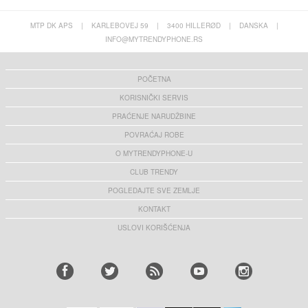
MTP DK APS
|
KARLEBOVEJ 59
|
3400 HILLERØD
|
DANSKA
|
INFO@MYTRENDYPHONE.RS
POČETNA
KORISNIČKI SERVIS
PRAĆENJE NARUDŽBINE
POVRAĆAJ ROBE
O MYTRENDYPHONE-U
CLUB TRENDY
POGLEDAJTE SVE ZEMLJE
KONTAKT
USLOVI KORIŠĆENJA