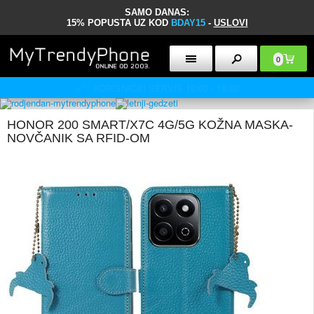
SAMO DANAS:
15% POPUSTA UZ KOD
BDAY15
-
USLOVI
0
KORISNIČKI SERVIS 10:00 - 18:00
HONOR 200 SMART/X7C 4G/5G KOŽNA MASKA-
NOVČANIK SA RFID-OM