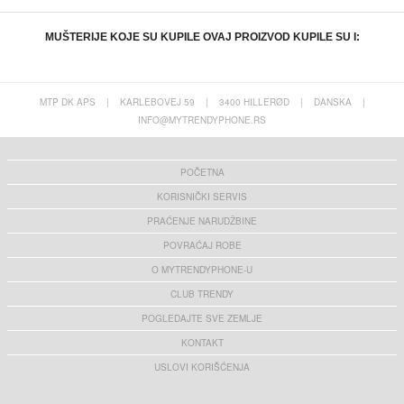
MUŠTERIJE KOJE SU KUPILE OVAJ PROIZVOD KUPILE SU I:
MTP DK APS
|
KARLEBOVEJ 59
|
3400 HILLERØD
|
DANSKA
|
INFO@MYTRENDYPHONE.RS
BD2 Smart Digital Display Wireless Bluetooth
Honor Pad GT Pro Full Cover Zaštitno
Headset - Touch Screen, ANC & ENC Noise
Kaljeno Staklo - 9H, 0.3mm - Providno
Cancelling - Gold
21,30 EUR
10,60 EUR
POČETNA
KORISNIČKI SERVIS
PRAĆENJE NARUDŽBINE
POVRAĆAJ ROBE
O MYTRENDYPHONE-U
Lenovo Legion Y700 (2025) Full Cover
OnePlus 13 TPU Maska Otporna na Udarce -
Zaštitno Kaljeno Staklo - 9H, 0.3mm -
Providna
Providno
CLUB TRENDY
6,30 EUR
7,40 EUR
POGLEDAJTE SVE ZEMLJE
KONTAKT
USLOVI KORIŠĆENJA
Xiaomi Redmi Watch 5 Active Mek Silikonski
Samsung Galaxy A16 Imak UC-3 Serija TPU