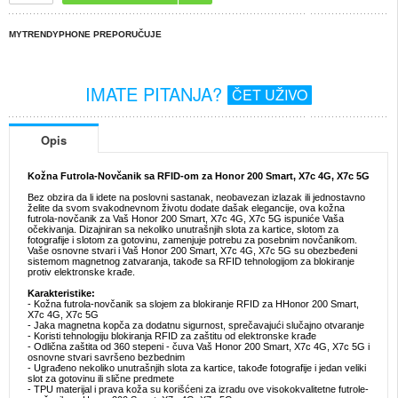
MYTRENDYPHONE PREPORUČUJE
IMATE PITANJA?
ČET UŽIVO
Opis
Kožna Futrola-Novčanik sa RFID-om za Honor 200 Smart, X7c 4G, X7c 5G
Bez obzira da li idete na poslovni sastanak, neobavezan izlazak ili jednostavno
želite da svom svakodnevnom životu dodate dašak elegancije, ova kožna
futrola-novčanik za Vaš Honor 200 Smart, X7c 4G, X7c 5G ispuniće Vaša
očekivanja. Dizajniran sa nekoliko unutrašnjih slota za kartice, slotom za
fotografije i slotom za gotovinu, zamenjuje potrebu za posebnim novčanikom.
Vaše osnovne stvari i Vaš Honor 200 Smart, X7c 4G, X7c 5G su obezbeđeni
sistemom magnetnog zatvaranja, takođe sa RFID tehnologijom za blokiranje
protiv elektronske krađe.
Karakteristike:
- Kožna futrola-novčanik sa slojem za blokiranje RFID za HHonor 200 Smart,
X7c 4G, X7c 5G
- Jaka magnetna kopča za dodatnu sigurnost, sprečavajući slučajno otvaranje
- Koristi tehnologiju blokiranja RFID za zaštitu od elektronske krađe
- Odlična zaštita od 360 stepeni - čuva Vaš Honor 200 Smart, X7c 4G, X7c 5G i
osnovne stvari savršeno bezbednim
- Ugrađeno nekoliko unutrašnjih slota za kartice, takođe fotografije i jedan veliki
slot za gotovinu ili slične predmete
- TPU materijal i prava koža su korišćeni za izradu ove visokokvalitetne futrole-