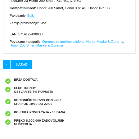
novčanik za Honor 200 Smart, X7c 4G, X7c 5G
Kompatibilnost:
Honor 200 Smart, Honor X7c 4G, Honor X7c 5G
Pakovanje:
Bulk
Zemlja proizvodnje: Kina
EAN: 5714122498830
Povezane kategorije:
Oprema za mobilne telefone
,
Honor Maske & Oprema
,
Honor 200 Smart Maske & Oprema
BRZA DOSTAVA
CLUB TRENDY
OSTVARITE 7% POPUSTA
KORISNIČKI SERVIS PON - PET
CHAT: OD 10:00 DO 22:00
POLITIKA POVRAĆAJA - 30 DANA
PREKO 8.000.000 ZADOVOLJNIH
MUŠTERIJA