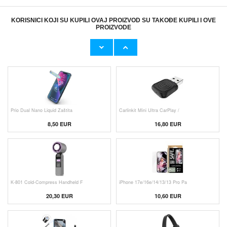
KORISNICI KOJI SU KUPILI OVAJ PROIZVOD SU TAKOĐE KUPILI I OVE
PROIZVODE
Originalni Apple MHJE3ZM/A USB
Originalni Apple Lightning Kab
19,20 EUR
9,50 EUR
Prio Dual Nano Liquid Zaštita
Carlinkit Mini Ultra CarPlay /
8,50 EUR
16,80 EUR
K-801 Cold-Compress Handheld F
iPhone 17e/16e/14/13/13 Pro Pa
20,30 EUR
10,60 EUR