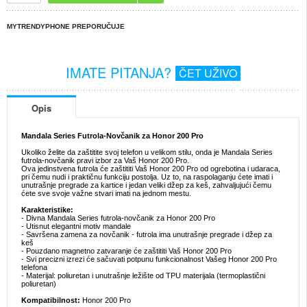
MYTRENDYPHONE PREPORUČUJE
IMATE PITANJA?
ČET UŽIVO
Opis
Mandala Series Futrola-Novčanik za Honor 200 Pro
Ukoliko želite da zaštitite svoj telefon u velikom stilu, onda je Mandala Series
futrola-novčanik pravi izbor za Vaš Honor 200 Pro.
Ova jedinstvena futrola će zaštititi Vaš Honor 200 Pro od ogrebotina i udaraca,
pri čemu nudi i praktičnu funkciju postolja. Uz to, na raspolaganju ćete imati i
unutrašnje pregrade za kartice i jedan veliki džep za keš, zahvaljujući čemu
ćete sve svoje važne stvari imati na jednom mestu.
Karakteristike:
- Divna Mandala Series futrola-novčanik za Honor 200 Pro
- Utisnut elegantni motiv mandale
- Savršena zamena za novčanik - futrola ima unutrašnje pregrade i džep za
keš
- Pouzdano magnetno zatvaranje će zaštititi Vaš Honor 200 Pro
- Svi precizni izrezi će sačuvati potpunu funkcionalnost Vašeg Honor 200 Pro
telefona
- Materijal: poliuretan i unutrašnje ležište od TPU materijala (termoplastični
poliuretan)
Kompatibilnost:
Honor 200 Pro