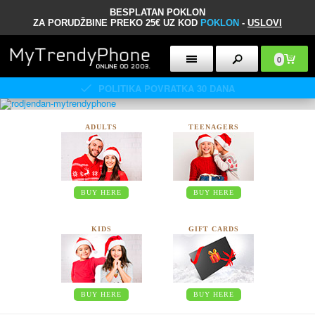
BESPLATAN POKLON
ZA PORUDŽBINE PREKO 25€ UZ KOD
POKLON
-
USLOVI
0
POLITIKA POVRATKA 30 DANA
ADULTS
TEENAGERS
BUY HERE
BUY HERE
KIDS
GIFT CARDS
BUY HERE
BUY HERE