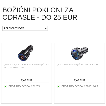
BOŽIĆNI POKLONI ZA
ODRASLE - DO 25 EUR
Quick Charge 3.0 30W Fast Auto-Punjač DC-
QC3.0 Brzi Auto Punjač BK-358 - 4 x USB
681 - 2 x USB - Crni
7,40 EUR
7,40 EUR
BROJ PROIZVODA:
201255
BROJ PROIZVODA:
232401-VAR