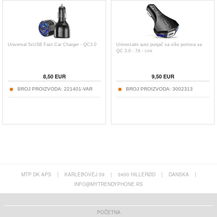
Universal 5xUSB Fast Car Charger - QC3.0
Univerzalni auto punjač sa više portova sa
QC 3.0 - 7A - crni
8,50 EUR
9,50 EUR
BROJ PROIZVODA:
221401-VAR
BROJ PROIZVODA:
3002313
MTP DK APS
|
KARLEBOVEJ 59
|
3400 HILLERØD
|
DANSKA
|
INFO@MYTRENDYPHONE.RS
POČETNA