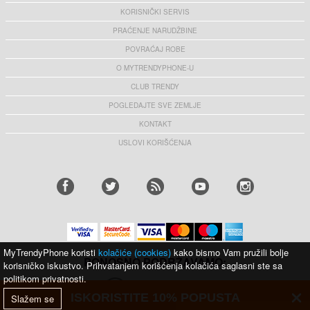
KORISNIČKI SERVIS
PRAĆENJE NARUDŽBINE
POVRAĆAJ ROBE
O MYTRENDYPHONE-U
CLUB TRENDY
POGLEDAJTE SVE ZEMLJE
KONTAKT
USLOVI KORIŠĆENJA
MyTrendyPhone koristi
kolačiće (cookies)
kako bismo Vam pružili bolje
PONOSNO PODRŽAVAMO:
korisničko iskustvo. Prihvatanjem korišćenja kolačića saglasni ste sa
politikom privatnosti.
ISKORISTITE 10% POPUSTA
Slažem se