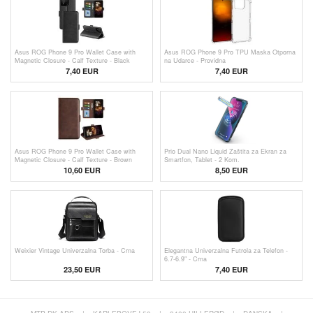
Asus ROG Phone 9 Pro Wallet Case with
Asus ROG Phone 9 Pro TPU Maska Otporna
Magnetic Closure - Calf Texture - Black
na Udarce - Providna
7,40
EUR
7,40 EUR
Asus ROG Phone 9 Pro Wallet Case with
Prio Dual Nano Liquid Zaštita za Ekran za
Magnetic Closure - Calf Texture - Brown
Smartfon, Tablet - 2 Kom.
10,60 EUR
8,50 EUR
Weixier Vintage Univerzalna Torba - Crna
Elegantna Univerzalna Futrola za Telefon -
6.7-6.9" - Crna
23,50 EUR
7,40 EUR