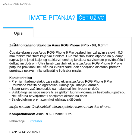
ZA SLANJE DANAS!
IMATE PITANJA?
ČET UŽIVO
Opis
Zaštitno Kaljeno Staklo za Asus ROG Phone 9 Pro - 9H, 0.3mm
Čuvajte ekran svog Asus ROG Phone 9 Pro bezbednim i zdravim sa ovim 0,3
mm tankim zaštitnim kaljenim staklom. Ovo zaštitno staklo otporno na pucanje
napravljeno je od kaljenog stakla vrhunskog kvaliteta sa visokom providnošću i
delikatnim dodirom. Ultra tanak zaštitnik ekrana za Asus ROG Phone 9 Pro je
potpuno providan i ne utiče na kvalitet slike, dok specijalno oleofobni premaz
sprečava pojavu mrlja, prljavštine i otisaka prstiju.
Karakteristike:
- Premium kaljeno staklo za zaštitu ekrana za Asus ROG Phone 9 Pro
- Pouzdana zaštita od ogrebotina, udubljenja i manjih udaraca
- Super tanko zaštitno staklo sa maksimalnim nivoom tvrdoće
- Staklo koje se neće raspršiti, sa glatkim lučnim ivicama za bezbednu upotrebu
- Ne utiče na osvetljenost i osetljivost ekrana na dodir
- Sa oleofobnim premazom koji olakšava čišćenje
Imajte na umu: Ovaj zaštitnik ekrana pokriva samo ravan deo ekrana.
Kompatibilnost:
Asus ROG Phone 9 Pro
Pakovanje:
Euroblister
EAN: 5714122502605