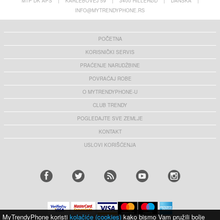
MTP DK APS
|
KARLEBOVEJ 59
|
3400 HILLERØD
|
DANSKA
|
INFO@MYTRENDYPHONE.RS
POČETNA
KORISNIČKI SERVIS
PRAĆENJE NARUDŽBINE
POVRAĆAJ ROBE
O MYTRENDYPHONE-U
CLUB TRENDY
POGLEDAJTE SVE ZEMLJE
KONTAKT
USLOVI KORIŠĆENJA
MyTrendyPhone koristi
kolačiće (cookies)
kako bismo Vam pružili bolje