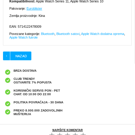
Kompatibilnost:
Apple Watch Series 11, Apple Watch Series 10
Pakovanje:
Euroblister
Zemlja proizvodnje: Kina
EAN: 5714122478009
Povezane kategorije:
Bluetooth
,
Bluetooth satovi
,
Apple Watch dodatna oprema
,
Apple Watch futrole
BRZA DOSTAVA
CLUB TRENDY
OSTVARITE 7% POPUSTA
KORISNIČKI SERVIS PON - PET
CHAT: OD 10:00 DO 22:00
POLITIKA POVRAĆAJA - 30 DANA
PREKO 8.000.000 ZADOVOLJNIH
MUŠTERIJA
NAPIŠITE KOMENTAR