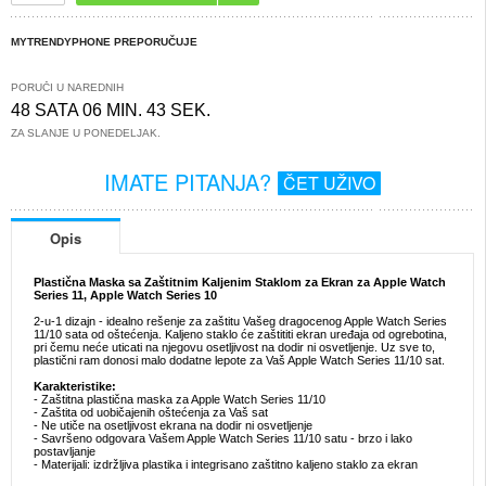
MYTRENDYPHONE PREPORUČUJE
PORUČI U NAREDNIH
48 SATA 06 MIN. 43 SEK.
ZA SLANJE U PONEDELJAK.
IMATE PITANJA?
ČET UŽIVO
Opis
Plastična Maska sa Zaštitnim Kaljenim Staklom za Ekran za Apple Watch
Series 11, Apple Watch Series 10
2-u-1 dizajn - idealno rešenje za zaštitu Vašeg dragocenog Apple Watch Series
11/10 sata od oštećenja. Kaljeno staklo će zaštititi ekran uređaja od ogrebotina,
pri čemu neće uticati na njegovu osetljivost na dodir ni osvetljenje. Uz sve to,
plastični ram donosi malo dodatne lepote za Vaš Apple Watch Series 11/10 sat.
Karakteristike:
- Zaštitna plastična maska za Apple Watch Series 11/10
- Zaštita od uobičajenih oštećenja za Vaš sat
- Ne utiče na osetljivost ekrana na dodir ni osvetljenje
- Savršeno odgovara Vašem Apple Watch Series 11/10 satu - brzo i lako
postavljanje
- Materijali: izdržljiva plastika i integrisano zaštitno kaljeno staklo za ekran