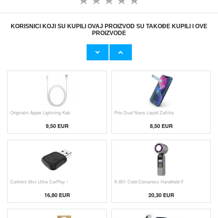
KORISNICI KOJI SU KUPILI OVAJ PROIZVOD SU TAKOĐE KUPILI I OVE
PROIZVODE
Originalni Apple MHJE3ZM/A USB
HHW 660W GaN 10-Port USB-C Cha
19,20 EUR
43,90 EUR
Originalni Apple Lightning Kab
Prio Dual Nano Liquid Zaštita
9,50 EUR
8,50 EUR
Carlinkit Mini Ultra CarPlay /
K-801 Cold-Compress Handheld F
16,80 EUR
20,30 EUR