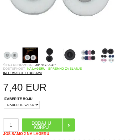
ŠIFRA PROIZVODA::
4013496-VAR
DOSTUPNOST:
NA LAGERU - SPREMNO ZA SLANJE
INFORMACIJE O DOSTAVI
7,40
EUR
IZABERITE BOJU
JOŠ SAMO 2 NA LAGERU!