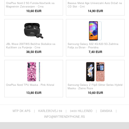
OnePlus Nord 2 5G Futrola-Novčanik sa
Baseus Metal Age Univerzalni Auto Držač na
Magnetnim Zatvaranjem - Crna
CD Slot - Crni
10,60 EUR
14,90 EUR
JBL Wave 200TWS Bežične Slušalice sa
Samsung Galaxy A32 4G/A33 5G Zaštitna
Kućištem za Punjenje - Crne
Folija za Ekran - Providna
38,50 EUR
7,40 EUR
OnePlus Nord TPU Maska - Pink Kristal
Samsung Galaxy Z Flip5 Glitter Series Hybrid
Maska - Zlatno Roze
13,80 EUR
10,60 EUR
MTP DK APS
|
KARLEBOVEJ 59
|
3400 HILLERØD
|
DANSKA
|
INFO@MYTRENDYPHONE.RS