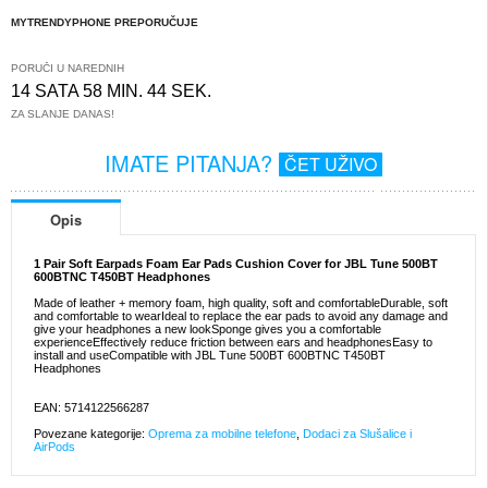
MYTRENDYPHONE PREPORUČUJE
PORUČI U NAREDNIH
14 SATA 58 MIN. 44 SEK.
ZA SLANJE DANAS!
IMATE PITANJA?
ČET UŽIVO
Opis
1 Pair Soft Earpads Foam Ear Pads Cushion Cover for JBL Tune 500BT
600BTNC T450BT Headphones
Made of leather + memory foam, high quality, soft and comfortableDurable, soft
and comfortable to wearIdeal to replace the ear pads to avoid any damage and
give your headphones a new lookSponge gives you a comfortable
experienceEffectively reduce friction between ears and headphonesEasy to
install and useCompatible with JBL Tune 500BT 600BTNC T450BT
Headphones
EAN: 5714122566287
Povezane kategorije:
Oprema za mobilne telefone
,
Dodaci za Slušalice i
AirPods