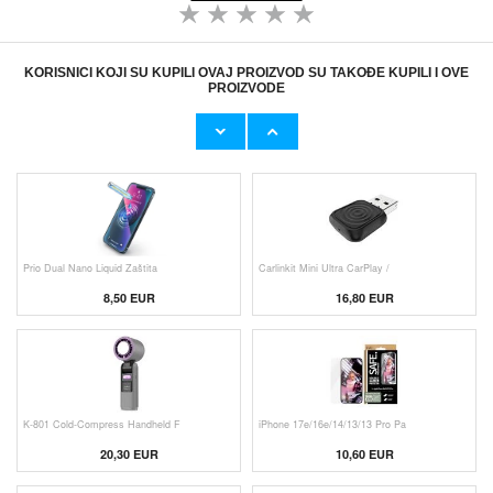
KORISNICI KOJI SU KUPILI OVAJ PROIZVOD SU TAKOĐE KUPILI I OVE
PROIZVODE
Originalni Apple MHJE3ZM/A USB
Originalni Apple Lightning Kab
19,20 EUR
9,50 EUR
Prio Dual Nano Liquid Zaštita
Carlinkit Mini Ultra CarPlay /
8,50 EUR
16,80 EUR
K-801 Cold-Compress Handheld F
iPhone 17e/16e/14/13/13 Pro Pa
20,30 EUR
10,60 EUR