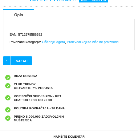
Opis
EAN: 5712579586582
Povezane kategorije:
Čišćenje lagera
,
Proizvodi koji se više ne proizvode
BRZA DOSTAVA
CLUB TRENDY
OSTVARITE 7% POPUSTA
KORISNIČKI SERVIS PON - PET
CHAT: OD 10:00 DO 22:00
POLITIKA POVRAĆAJA - 30 DANA
PREKO 8.000.000 ZADOVOLJNIH
MUŠTERIJA
NAPIŠITE KOMENTAR